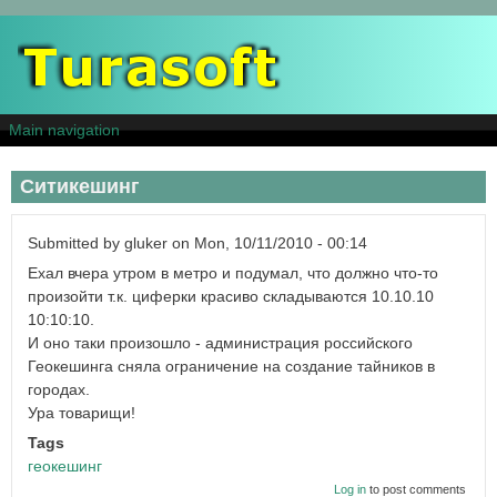
Skip
to
main
content
Main navigation
Ситикешинг
Submitted by
gluker
on
Mon, 10/11/2010 - 00:14
Ехал вчера утром в метро и подумал, что должно что-то
произойти т.к. циферки красиво складываются 10.10.10
10:10:10.
И оно таки произошло - администрация российского
Геокешинга сняла ограничение на создание тайников в
городах.
Ура товарищи!
Tags
геокешинг
Log in
to post comments