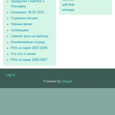
Прикрутил FreePBX к
цой.жив
Пчелайну
нелюди
Геокешинг 29.02.2012
Странное письмо
Черные речки
Ситикешинг
Сменил рога на бабочку
Алюминиевые огурцы
PAS история 2007-2009
Что это и зачем
PAS история 2000-2007
Log in
User
Powered by
Drupal
account
menu