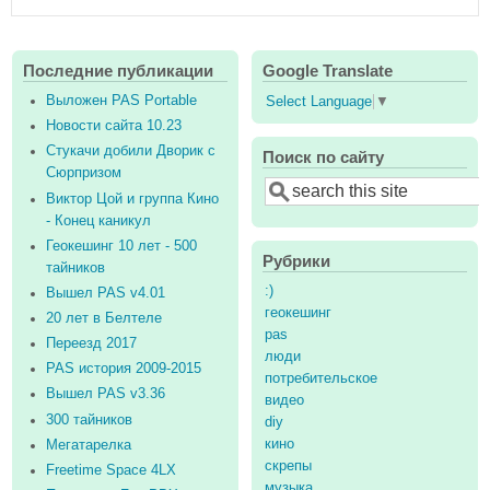
Последние публикации
Google Translate
Выложен PAS Portable
Select Language
▼
Новости сайта 10.23
Стукачи добили Дворик с
Поиск по сайту
Сюрпризом
Search
Виктор Цой и группа Кино
- Конец каникул
Геокешинг 10 лет - 500
Рубрики
тайников
:)
Вышел PAS v4.01
геокешинг
20 лет в Белтеле
pas
Переезд 2017
люди
PAS история 2009-2015
потребительское
Вышел PAS v3.36
видео
300 тайников
diy
кино
Мегатарелка
скрепы
Freetime Space 4LX
музыка